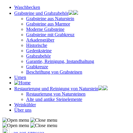
Waschbecken
Grabsteine und Grabzubehör
Grabsteine aus Naturstein
Grabsteine aus Marmor
Moderne Grabsteine
Grabsteine mit Grabkreuz
Arkadengräber
Historische
Gedenksteine
Grabzubehör
Garantie, Reinigung, Instandhaltung
Grabkreuze
Beschriftung von Grabsteinen
Urnen
Restaurierung und Reinigung von Naturstein
Restaurierung von Natursteinen
Alte und antike Steinelemente
Weinkühler
Über uns