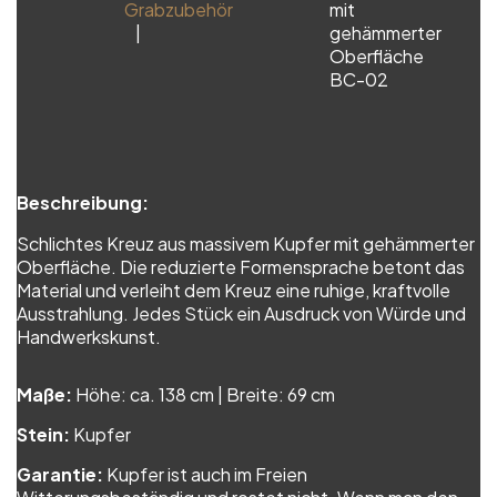
Grabzubehör
mit
gehämmerter
Oberfläche
BC-02
Beschreibung:
Schlichtes Kreuz aus massivem Kupfer mit gehämmerter
Oberfläche. Die reduzierte Formensprache betont das
Material und verleiht dem Kreuz eine ruhige, kraftvolle
Ausstrahlung. Jedes Stück ein Ausdruck von Würde und
Handwerkskunst.
Maße:
Höhe: ca. 138 cm | Breite: 69 cm
Stein:
Kupfer
Garantie:
Kupfer ist auch im Freien