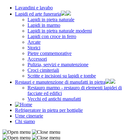
Lavandini e lavabo
Lapidi ed arte funeraria
Lapidi in pietra naturale
Lapidi in marmo
Lapidi in pietra naturale moderni
Lapidi con croce in ferro
Arcate
Storici
Pietre commemorative
Accessori
Pulizia, servizi e manutenzione
Croci cimiteriali
Scritte e incisioni su lapidi e tombe
Restauri e manutenzione di manufatti in pietra
Restauro marmo - restauro di elementi lapidei di
facciate ed edifici
Vecchi ed antichi manufatti
Refrigeratore in pietra per bottiglie
Urne cinerarie
Chi siamo