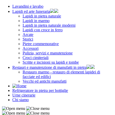
Lavandini e lavabo
Lapidi ed arte funeraria
Lapidi in pietra naturale
Lapidi in marmo
Lapidi in pietra naturale moderni
Lapidi con croce in ferro
Arcate
Storici
Pietre commemorative
Accessori
Pulizia, servizi e manutenzione
Croci cimiteriali
Scritte e incisioni su lapidi e tombe
Restauri e manutenzione di manufatti in pietra
Restauro marmo - restauro di elementi lapidei di
facciate ed edifici
Vecchi ed antichi manufatti
Refrigeratore in pietra per bottiglie
Urne cinerarie
Chi siamo