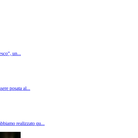
esco”, un...
ere posata al...
bbiamo realizzato qu...