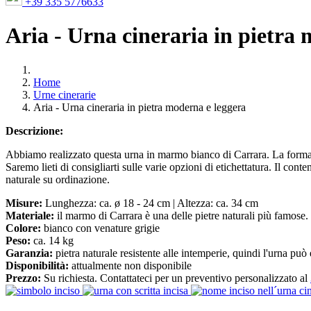
+39 335 5776633
Aria - Urna cineraria in pietra
Home
Urne cinerarie
Aria - Urna cineraria in pietra moderna e leggera
Descrizione:
Abbiamo realizzato questa urna in marmo bianco di Carrara. La forma sn
Saremo lieti di consigliarti sulle varie opzioni di etichettatura. Il con
naturale su ordinazione.
Misure:
Lunghezza: ca. ø 18 - 24 cm | Altezza: ca. 34 cm
Materiale:
il marmo di Carrara è una delle pietre naturali più famose. È
Colore:
bianco con venature grigie
Peso:
ca. 14 kg
Garanzia:
pietra naturale resistente alle intemperie, quindi l'urna può
Disponibilità:
attualmente non disponibile
Prezzo:
Su richiesta. Contattateci per un preventivo personalizzato al