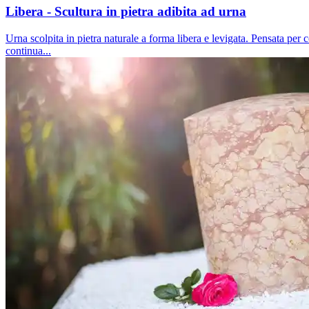
Libera - Scultura in pietra adibita ad urna
Urna scolpita in pietra naturale a forma libera e levigata. Pensata per c
continua...