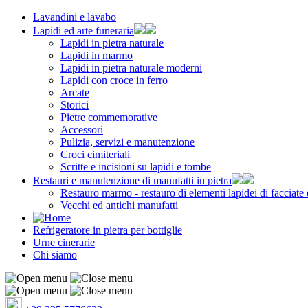
Lavandini e lavabo
Lapidi ed arte funeraria
Lapidi in pietra naturale
Lapidi in marmo
Lapidi in pietra naturale moderni
Lapidi con croce in ferro
Arcate
Storici
Pietre commemorative
Accessori
Pulizia, servizi e manutenzione
Croci cimiteriali
Scritte e incisioni su lapidi e tombe
Restauri e manutenzione di manufatti in pietra
Restauro marmo - restauro di elementi lapidei di facciate 
Vecchi ed antichi manufatti
Refrigeratore in pietra per bottiglie
Urne cinerarie
Chi siamo