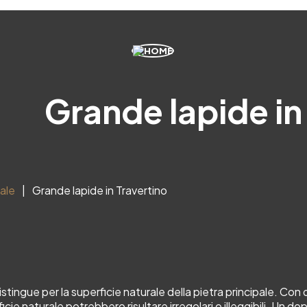
Grande lapide in
rale
Grande lapide in Travertino
tingue per la superficie naturale della pietra principale. Con qu
icie naturale potrebbero risultare irregolari o illeggibili. Un dopp