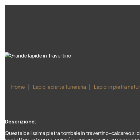
Home
Lapidi ed arte funeraria
Lapidi in pietra natu
Descrizione:
Questa bellissima pietra tombale in travertino-calcareo si dis
con lettere in bronzo, poiché le iscrizioni incise su una superf