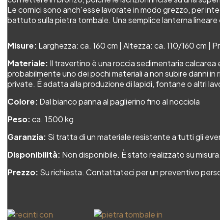
Le cornici sono anch'esse lavorate in modo grezzo, per inte
battuto sulla pietra tombale. Una semplice lanterna lineare 
Misure:
Larghezza: ca. 160 cm | Altezza: ca. 110/160 cm | P
Materiale:
Il travertino è una roccia sedimentaria calcarea
probabilmente uno dei pochi materiali a non subire danni in r
private. É adatta alla produzione di lapidi, fontane o altri lav
Colore:
Dal bianco panna al paglierino fino al nocciola
Peso:
ca. 1500 kg
Garanzia:
Si tratta di un materiale resistente a tutti gli eve
Disponibilità:
Non disponibile. È stato realizzato su misur
Prezzo:
Su richiesta. Contattateci per un preventivo perso