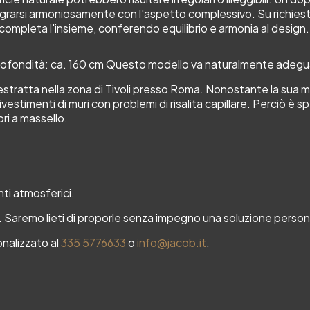
grarsi armoniosamente con l'aspetto complessivo. Su richiesta 
completa l'insieme, conferendo equilibrio e armonia al design.
rofondità: ca. 160 cm Questo modello va naturalmente adeguato
 estratta nella zona di Tivoli presso Roma. Nonostante la sua 
ivestimenti di muri con problemi di risalita capillare. Perciò è
ori a massello.
nti atmosferici.
a. Saremo lieti di proporle senza impegno una soluzione person
nalizzato al
335 5776633
o
info@jacob.it
.