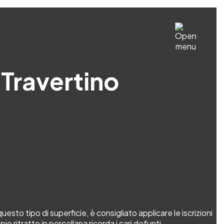
 Travertino
esto tipo di superficie, è consigliato applicare le iscrizioni
io ritratto in porcellana ricorda i cari defunti.