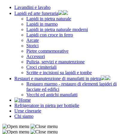
Lavandini e lavabo
Lapidi ed arte funeraria
Lapidi in pietra naturale
Lapidi in marmo
Lapidi in pietra naturale moderni
Lapidi con croce in ferro
Arcate
Storici
Pietre commemorative
Accessori
Pulizia, servizi e manutenzione
Croci cimiteriali
Scritte e incisioni su lapidi e tombe
Restauri e manutenzione di manufatti in pietra
Restauro marmo - restauro di elementi lapidei di
facciate ed edifici
Vecchi ed antichi manufatti
Refrigeratore in pietra per bottiglie
Urne cinerarie
Chi siamo